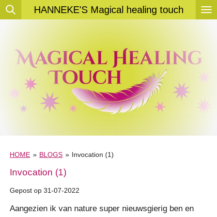
HANNEKE'S Magical healing touch
Ga
direct
naar
de
hoofdinhoud
HOME
»
BLOGS
»
Invocation (1)
Invocation (1)
Gepost op 31-07-2022
Aangezien ik van nature super nieuwsgierig ben en