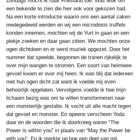
Zondags mocht ik naar Friesland toe. Was leuk om
een bekende te zien die hier ook voor gekozen had.
Na een korte introductie waarin ons een aantal zaken
medegedeeld werden en wij een microdosis truffels
konden innemen, mochten wij de Yurt in gaan en een
plekje zoeken en daar gaan zitten. We mochten onze
ogen dichtdoen en er werd muziek opgezet. Door het
nummer dat speelde, begonnen de tranen rijkelijk te
over mijn wangen te stromen. Een soort van heimwee
gevoel kwam er over mij heen. Ik was blij dat iedereen
met hun ogen dicht zat want ik voelde mij even
behoorlijk opgelaten. Vervolgens voelde ik hoe mijn
lichaam bezig was om te willen transformeren naar
een monsterlijk gestalte. Ik vocht uit alle macht tegen
dat gevoel en monster. En opeens verscheen Yoda
daar en de woorden die ik doorkreeg waren “The
Power is within you” in plaats van “May the Power be
with you”. En ik merkte op hoe een deel van mij