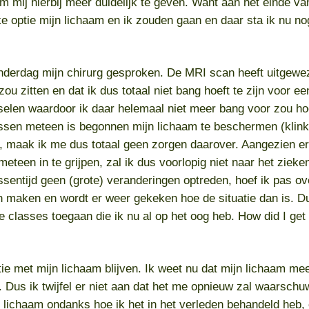
om mij hierbij meer duidelijk te geven. Want aan het einde v
ke optie mijn lichaam en ik zouden gaan en daar sta ik nu n
nderdag mijn chirurg gesproken. De MRI scan heeft uitgewez
ou zitten en dat ik dus totaal niet bang hoeft te zijn voor e
selen waardoor ik daar helemaal niet meer bang voor zou hoe
ssen meteen is begonnen mijn lichaam te beschermen (klink
n), maak ik me dus totaal geen zorgen daarover. Aangezien 
teen in te grijpen, zal ik dus voorlopig niet naar het zie
tussentijd geen (grote) veranderingen optreden, hoef ik pas ov
n maken en wordt er weer gekeken hoe de situatie dan is.
e classes toegaan die ik nu al op het oog heb. How did I get
ie met mijn lichaam blijven. Ik weet nu dat mijn lichaam mee
. Dus ik twijfel er niet aan dat het me opnieuw zal waarschu
 lichaam ondanks hoe ik het in het verleden behandeld heb, 