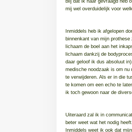
blij dat ik haar gevraagd heb 
mij wel overduidelijk voor wel
Inmiddels heb ik afgelopen do
binnenkant van mijn prothese z
lichaam de boel aan het inkap
lichaam dankzij de bodyproce
daar geloof ik dus absoluut i
medische noodzaak is om nu me
te verwijderen. Als er in die 
te komen om een echo te late
ik toch gewoon naar de divers
Uiteraard zal ik in communicat
beter weet wat het nodig heeft
Inmiddels weet ik ook dat mijn