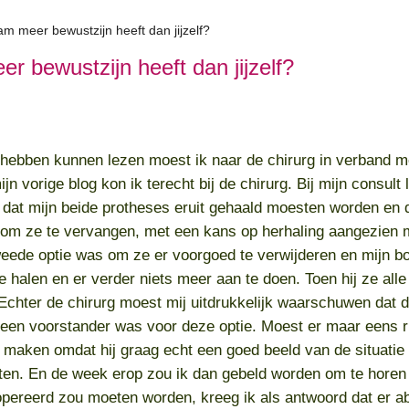
aam meer bewustzijn heeft dan jijzelf?
er bewustzijn heeft dan jijzelf?
og hebben kunnen lezen moest ik naar de chirurg in verband m
 vorige blog kon ik terecht bij de chirurg. Bij mijn consult li
 dat mijn beide protheses eruit gehaald moesten worden en d
 om ze te vervangen, met een kans op herhaling aangezien 
weede optie was om ze er voorgoed te verwijderen en mijn bor
te halen en er verder niets meer aan te doen. Toen hij ze all
 Echter de chirurg moest mij uitdrukkelijk waarschuwen dat 
geen voorstander was voor deze optie. Moest er maar eens 
 maken omdat hij graag echt een goed beeld van de situatie
en. En de week erop zou ik dan gebeld worden om te horen 
opereerd zou moeten worden, kreeg ik als antwoord dat er ab