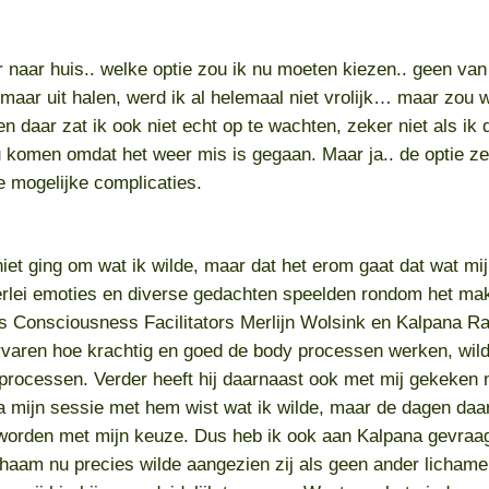
 naar huis.. welke optie zou ik nu moeten kiezen.. geen van 
aar uit halen, werd ik al helemaal niet vrolijk… maar zou we
en daar zat ik ook niet echt op te wachten, zeker niet als ik 
u komen omdat het weer mis is gegaan. Maar ja.. de optie ze 
e mogelijke complicaties.
 niet ging om wat ik wilde, maar dat het erom gaat dat wat mij
llerlei emoties en diverse gedachten speelden rondom het ma
s Consciousness Facilitators Merlijn Wolsink en Kalpana R
varen hoe krachtig en goed de body processen werken, wild
processen. Verder heeft hij daarnaast ook met mij gekeken n
na mijn sessie met hem wist wat ik wilde, maar de dagen daa
e worden met mijn keuze. Dus heb ik ook aan Kalpana gevraag
chaam nu precies wilde aangezien zij als geen ander lichamen